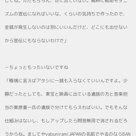
してね。ただもちろん、世に出ていない。純粋に戦前モダニ
ズムの宣伝になればいいな、くらいの気持ちで作ったので、
金銭が発生しないのは別にいいんだけど、どこにも出せない
から宣伝にもならないわけで」
－ちょっともったいないですね
「極端に言えばアタシに一銭も入らなくていいんですよ。少
額だったとしても、東宝と映画に出ている遺族の方と音楽担
当の栗原重一氏の遺族で分けてもらえればいい。でもそんな
仕組みはないし、もしアップしたら問答無用で消されるだろ
うからね。ましてやyabuniramiJAPANの名前でやるのならBAN