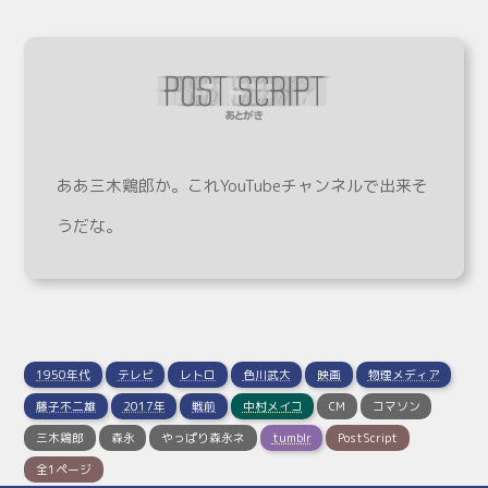
ああ三木鶏郎か。これYouTubeチャンネルで出来そ
うだな。
1950年代
テレビ
レトロ
色川武大
映画
物理メディア
藤子不二雄
2017年
戦前
中村メイコ
CM
コマソン
三木鶏郎
森永
やっぱり森永ネ
tumblr
PostScript
全1ページ