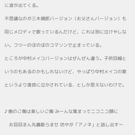
に涙が出てくる。
不思議なのが三木鶏郎バージョン（お父さんバージョン）も
同じメロディで歌っているんだけど、これは別に泣けやしな
い。フツーのほのぼのコマソンで止まっている。
ところが中村メイコバージョンはぜんぜん違う。子供目線と
いうのもあるのかもしれないけど、やっぱり中村メイコの歌
というより演技に泣かされている、としか思えないわけで。
♪ 晩のご飯は楽しいご飯 みーんな集まってニコニコ顔に
お目目まん丸鼻膨らませ 坊やが「アノネ」と話し出す～