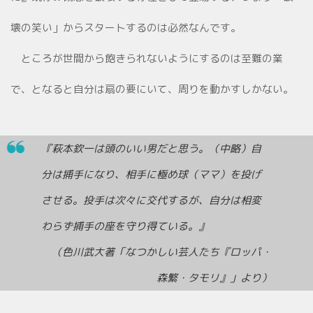
壊の笑い」からスタートするのは必然なんです。
ところが世間から飽きられないようにするのは至難の業
で、となると自分は扇の要にいて、周りを動かすしかない。
『萩本欽一は頭のいい男だと思う。（中略）自
分は捕手になり、相手に極め球（ママ）を投げ
させる。投手は次々に交代するが、自分は相変
わらず捕手の座を守り得ている。』
（色川武大著「なつかしい芸人たち『ロッパ・
森繁・タモリ』」より）