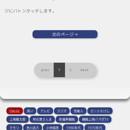
ジにバトンタッチします。
次のページ→
prev
1
2
next
Classic
笑い
テレビ
ラジオ
芸能人
ビートたけし
上岡龍太郎
明石家さんま
笑福亭鶴瓶
鶴瓶上岡パペポTV
タモリ
色川武大
小林信彦
1960年代
1970年代